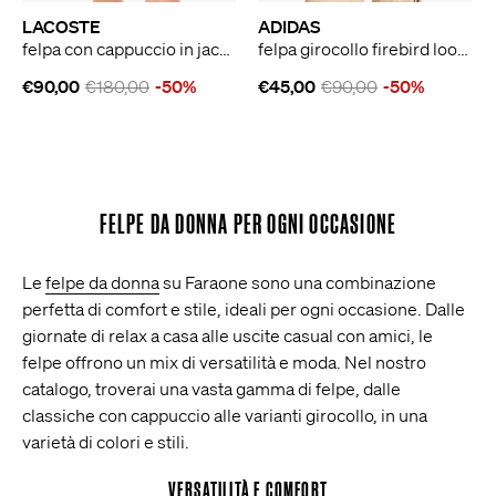
LACOSTE
ADIDAS
felpa con cappuccio in jacquard con monogramma donna beige
felpa girocollo firebird loose donna beige
€90,00
€180,00
-50%
€45,00
€90,00
-50%
FELPE DA DONNA PER OGNI OCCASIONE
Le
felpe da donna
su Faraone sono una combinazione
perfetta di comfort e stile, ideali per ogni occasione. Dalle
giornate di relax a casa alle uscite casual con amici, le
felpe offrono un mix di versatilità e moda. Nel nostro
catalogo, troverai una vasta gamma di felpe, dalle
classiche con cappuccio alle varianti girocollo, in una
varietà di colori e stili.
VERSATILITÀ E COMFORT