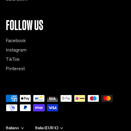
FOLLOW US
Facebook
Instagram
TikTok
Pinterest
Lingua
Italiano
Valuta
Italia (EUR €)