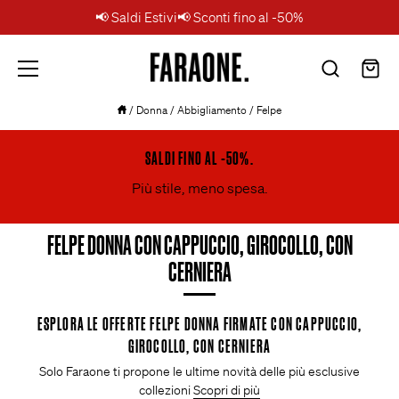
📢 Saldi Estivi📢 Sconti fino al -50%
Salta
Faraone.
/
Donna
/
Abbigliamento
/
Felpe
al
contenuto
SALDI FINO AL -50%.
Più stile, meno spesa.
FELPE DONNA CON CAPPUCCIO, GIROCOLLO, CON
CERNIERA
ESPLORA LE OFFERTE FELPE DONNA FIRMATE CON CAPPUCCIO,
GIROCOLLO, CON CERNIERA
Solo Faraone ti propone le ultime novità delle più esclusive
collezioni
Scopri di più