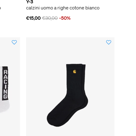
Y-3
o
calzini uomo a righe cotone bianco
€15,00
€30,00
-50%