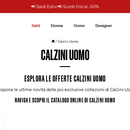
📢 Saldi Estivi📢 Sconti fino al -50%
Saldi
Donna
Uomo
Designer
Faraone.
/
Calzini Uomo
CALZINI UOMO
ESPLORA LE OFFERTE CALZINI UOMO
ropone le ultime novità delle più esclusive collezioni di Calzini 
NAVIGA E SCOPRI IL CATALOGO ONLINE DI CALZINI UOMO