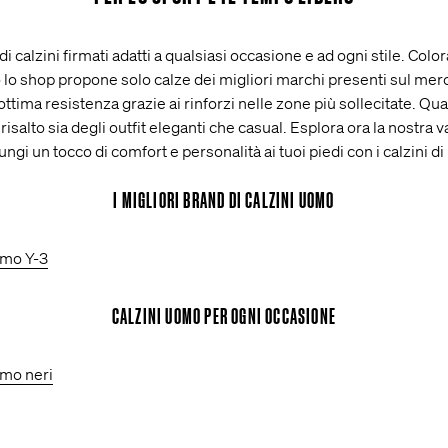
 calzini firmati adatti a qualsiasi occasione e ad ogni stile. Colora
o lo shop propone solo calze dei migliori marchi presenti sul merca
ttima resistenza grazie ai rinforzi nelle zone più sollecitate. Qual
 risalto sia degli outfit eleganti che casual. Esplora ora la nostra
giungi un tocco di comfort e personalità ai tuoi piedi con i calzi
I MIGLIORI BRAND DI CALZINI UOMO
omo Y-3
CALZINI UOMO PER OGNI OCCASIONE
omo neri