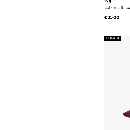
Y-3
calzini alti 
€35,00
ESAURITO