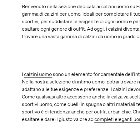
Benvenuto nella sezione dedicata ai calzini uomo su Far
gamma di calzini per uomo, ideali per completare il tuo l
sportivi, per soddisfare le esigenze di ogni uomo e per 
esaltare ogni genere di outfit. Ad oggi, i calzini diventa
trovare una vasta gamma di calzini da uomo in grado di 
I
calzini uomo
sono un elemento fondamentale dell’inti
Nella nostra selezione di
intimo uomo
, potrai trovare 
adattano alle tue esigenze e preferenze. I calzini devon
Come qualsiasi altro accessorio anche la calza va scelta
sportivi uomo, come quelli in spugna o altri materiali t
sportivo è di tendenza anche per outifit urban chic. Ch
esaltare e dare il giusto valore ad
completi eleganti u