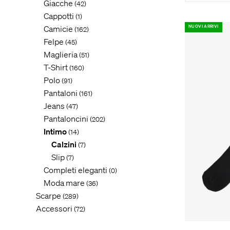
Giacche
(42)
Cappotti
(1)
Camicie
NUOVI ARRIVI
(162)
Felpe
(45)
Maglieria
(51)
T-Shirt
(160)
Polo
(91)
Pantaloni
(161)
Jeans
(47)
Pantaloncini
(202)
Intimo
(14)
Calzini
(7)
Slip
(7)
Completi eleganti
(0)
Moda mare
(36)
Scarpe
(289)
Accessori
(72)