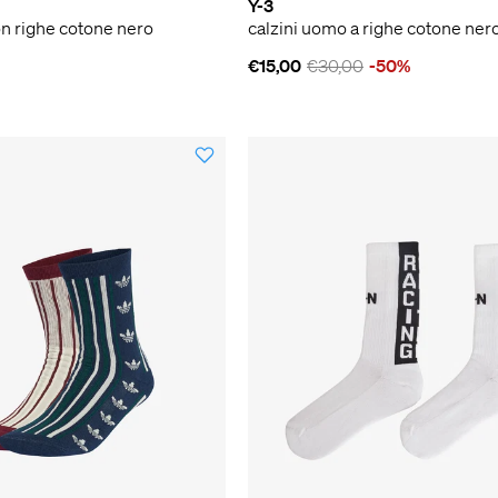
Y-3
con righe cotone nero
calzini uomo a righe cotone ner
€15,00
€30,00
-50%