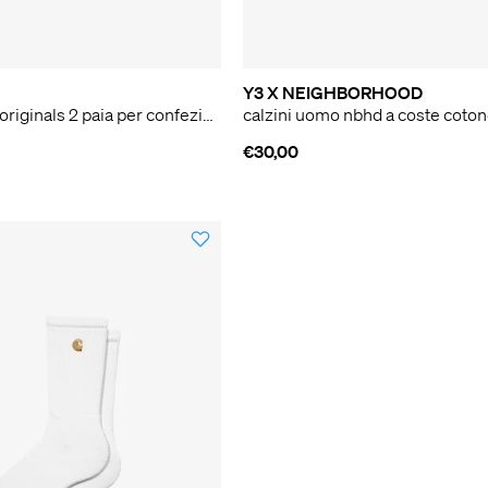
Y3 X NEIGHBORHOOD
calzini medi originals 2 paia per confezione blu
calzini uomo nbhd a coste coton
€30,00