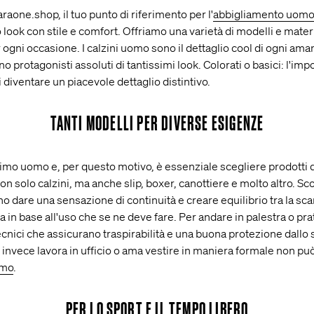
aone.shop, il tuo punto di riferimento per l'
abbigliamento uom
ook con stile e comfort. Offriamo una varietà di modelli e materiali,
ogni occasione. I calzini uomo sono il dettaglio cool di ogni aman
no protagonisti assoluti di tantissimi look. Colorati o basici: l'imp
diventare un piacevole dettaglio distintivo.
TANTI MODELLI PER DIVERSE ESIGENZE
mo uomo e, per questo motivo, è essenziale scegliere prodotti d
non solo calzini, ma anche slip, boxer, canottiere e molto altro. Sc
o dare una sensazione di continuità e creare equilibrio tra la sca
 in base all'uso che se ne deve fare. Per andare in palestra o prat
ecnici che assicurano traspirabilità e una buona protezione dallo 
i invece lavora in ufficio o ama vestire in maniera formale non pu
omo
.
PER LO SPORT E IL TEMPO LIBERO