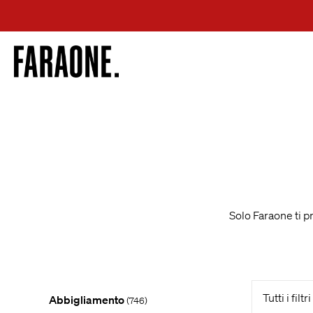
Salta
al
contenuto
Solo Faraone ti p
Tutti i filtri
Abbigliamento
(746)