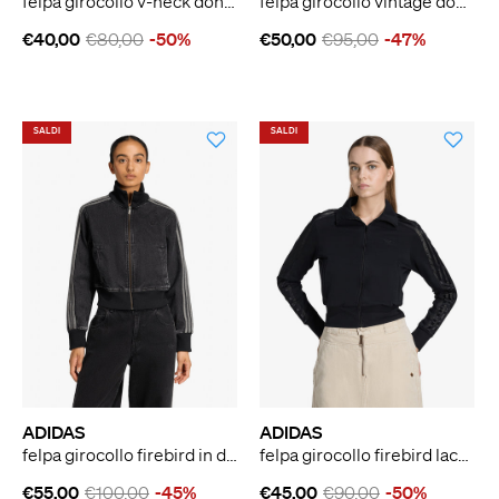
felpa girocollo v-neck donna bianco cotone
felpa girocollo vintage donna nero cotone
€40,00
€80,00
-50%
€50,00
€95,00
-47%
SALDI
SALDI
ADIDAS
ADIDAS
felpa girocollo firebird in denim donna nero cotone
felpa girocollo firebird lace donna nero cotone
€55,00
€100,00
-45%
€45,00
€90,00
-50%