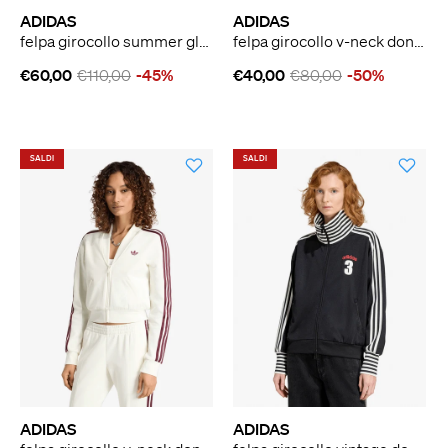
ADIDAS
ADIDAS
felpa girocollo summer glow light denim firebird donna multicolor
felpa girocollo v-neck donna nero cotone
€60,00
€110,00
-45%
€40,00
€80,00
-50%
SALDI
SALDI
ADIDAS
ADIDAS