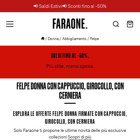
📢 Saldi Estivi📢 Sconti fino al -50%
Salta
Faraone.
/
Donna
/
Abbigliamento
/
Felpe
al
contenuto
SALDI FINO AL -50%.
Più stile, meno spesa.
FELPE DONNA CON CAPPUCCIO, GIROCOLLO, CON
CERNIERA
ESPLORA LE OFFERTE FELPE DONNA FIRMATE CON CAPPUCCIO,
GIROCOLLO, CON CERNIERA
Solo Faraone ti propone le ultime novità delle più esclusive
collezioni
Scopri di più