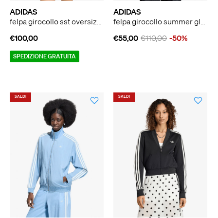
ADIDAS
ADIDAS
felpa girocollo sst oversized denim donna nero
felpa girocollo summer glow light denim firebird donna nero
€100,00
€55,00
€110,00
-50%
SPEDIZIONE GRATUITA
SALDI
SALDI